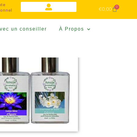
pte
0
€
0,00
ionnel
vec un conseiller
À Propos